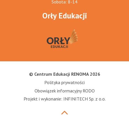
Sobota: 8-14
Orły Edukacji
© Centrum Edukacji RENOMA 2026
Polityka prywatności
Obowiązek informacyjny RODO
Projekt i wykonanie: INFINITECH Sp. z o.o.
Przewiń
do
góry