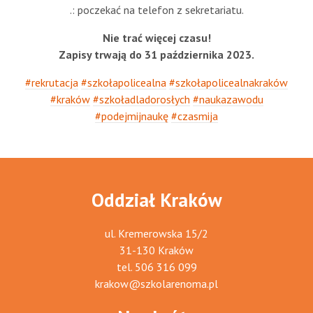
.: poczekać na telefon z sekretariatu.
Nie trać więcej czasu!
Zapisy trwają do 31 października 2023.
#rekrutacja
#szkołapolicealna
#szkołapolicealnakraków
#kraków
#szkoładladorosłych
#naukazawodu
#podejmijnaukę
#czasmija
Oddział Kraków
ul. Kremerowska 15/2
31-130 Kraków
tel.
506 316 099
krakow@szkolarenoma.pl