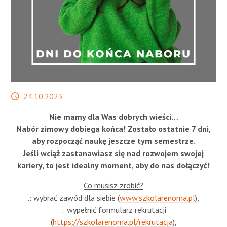
STREFA SŁUCHACZA
Data
24.10.2023
publikacji
Nie mamy dla Was dobrych wieści…
Nabór zimowy dobiega końca! Zostało ostatnie 7 dni,
aby rozpocząć naukę jeszcze tym semestrze.
Jeśli wciąż zastanawiasz się nad rozwojem swojej
kariery, to jest idealny moment, aby do nas dołączyć!
Co musisz zrobić?
.: wybrać zawód dla siebie (
www.szkolarenoma.pl
),
.: wypełnić formularz rekrutacji
(
https://szkolarenoma.pl/rekrutacja
),