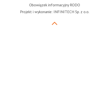
Obowiązek informacyjny RODO
Projekt i wykonanie: INFINITECH Sp. z o.o.
Przewiń
do
góry
strony