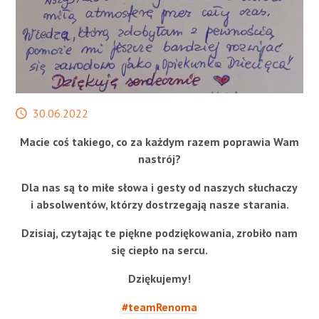
STREFA SŁUCHACZA
Data
30.06.2022
publikacji
Macie coś takiego, co za każdym razem poprawia Wam
nastrój?
Dla nas są to miłe słowa i gesty od naszych słuchaczy
i absolwentów, którzy dostrzegają nasze starania.
Dzisiaj, czytając te piękne podziękowania, zrobiło nam
się ciepło na sercu.
Dziękujemy!
#teamRenoma