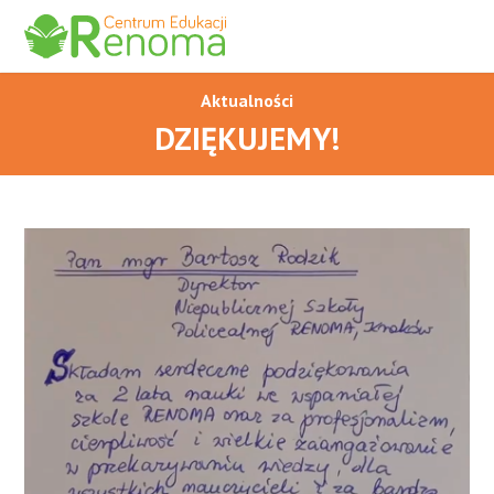
Aktualności
O NAS
DZIĘKUJEMY!
OFERTA
AKTUALNOŚCI
REKRUTACJA
KONTAKT
PARTNERZY
FAQ