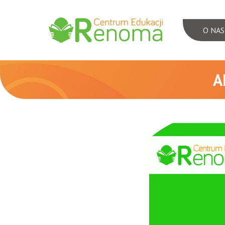
O NAS
Menu
nawigac
A