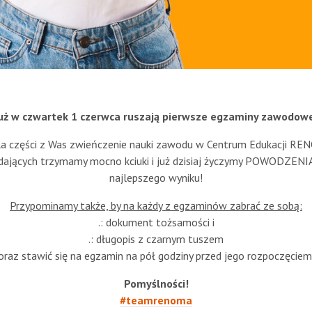
uż w czwartek 1 czerwca ruszają pierwsze egzaminy zawodow
la części z Was zwieńczenie nauki zawodu w Centrum Edukacji RE
dających trzymamy mocno kciuki i już dzisiaj życzymy POWODZENIA
najlepszego wyniku!
Przypominamy także, by na każdy z egzaminów zabrać ze sobą:
.: dokument tożsamości i
.: długopis z czarnym tuszem
oraz stawić się na egzamin na pół godziny przed jego rozpoczęciem
Pomyślności!
#teamrenoma