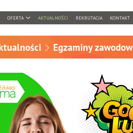
OFERTA
AKTUALNOŚCI
REKRUTACJA
KONTAKT
yjne
ktualności
Egzaminy zawodow