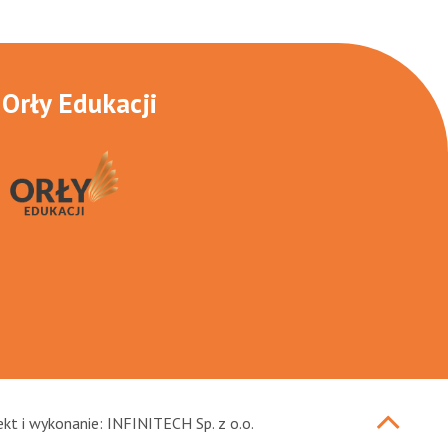
Orły Edukacji
Przewi
ekt i wykonanie: INFINITECH Sp. z o.o.
do