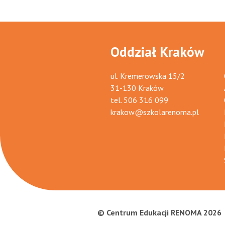
Oddział Kraków
ul. Kremerowska 15/2
31-130 Kraków
tel.
506 316 099
krakow@szkolarenoma.pl
© Centrum Edukacji RENOMA 2026