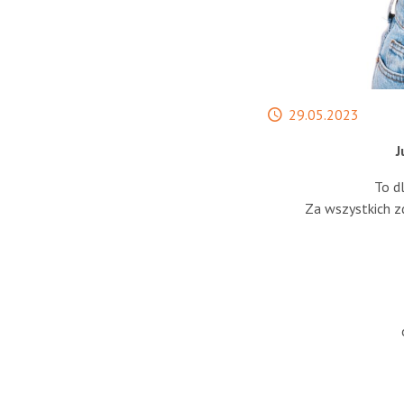
Data
29.05.2023
publikacji
J
To d
Za wszystkich z