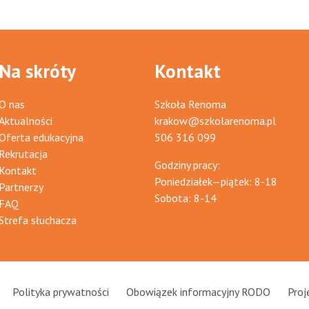
Na skróty
Kontakt
O nas
Szkoła Renoma
Aktualności
krakow@szkolarenoma.pl
Oferta edukacyjna
506 316 099
Rekrutacja
Godziny pracy:
Kontakt
Poniedziałek—piątek: 8-18
Partnerzy
Sobota: 8-14
FAQ
Strefa słuchacza
Polityka prywatności
Obowiązek informacyjny RODO
Proj