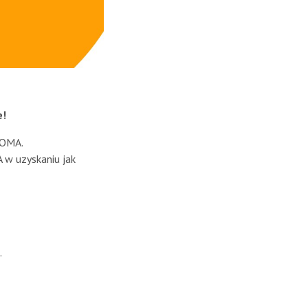
e!
NOMA.
 w uzyskaniu jak
.