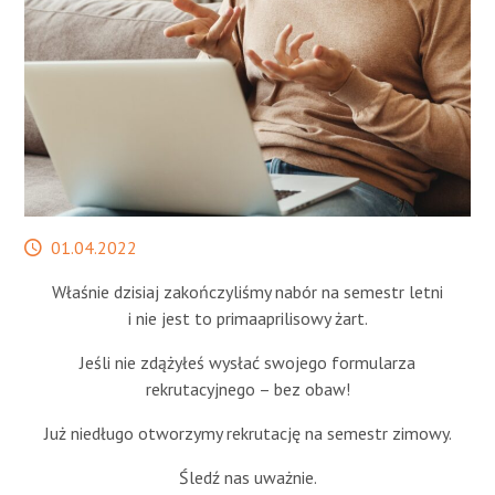
STREFA SŁUCHACZA
Data
01.04.2022
publikacji
Właśnie dzisiaj zakończyliśmy nabór na semestr letni
i nie jest to primaaprilisowy żart.
Jeśli nie zdążyłeś wysłać swojego formularza
rekrutacyjnego – bez obaw!
Już niedługo otworzymy rekrutację na semestr zimowy.
Śledź nas uważnie.