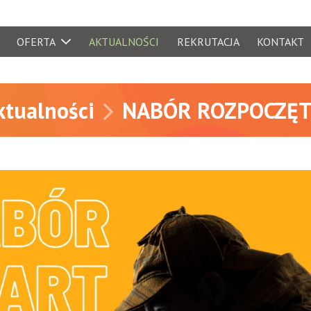
OFERTA
AKTUALNOŚCI
REKRUTACJA
KONTAKT
yjne
ktualności
NABÓR ROZPOCZĘT