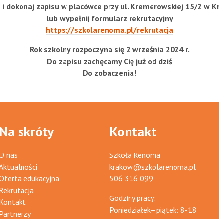
ź i dokonaj zapisu w placówce przy ul. Kremerowskiej 15/2 w K
lub wypełnij formularz rekrutacyjny
https://szkolarenoma.pl/rekrutacja
Rok szkolny rozpoczyna się 2 września 2024 r.
Do zapisu zachęcamy Cię już od dziś
Do zobaczenia!
Na skróty
Kontakt
O nas
Szkoła Renoma
Aktualności
krakow@szkolarenoma.pl
Oferta edukacyjna
506 316 099
Rekrutacja
Godziny pracy:
Kontakt
Poniedziałek—piątek: 8-18
Partnerzy