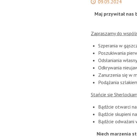
Data
09.05.2024
publikacji
Maj przywitał nas 
Zapraszamy do wspóln
Szperania w gąszczu
Poszukiwania pier
Odsłaniania własn
Odkrywania nieuja
Zanurzenia się w 
Podążania szlakiem
Stańcie się Sherlockam
Bądźcie otwarci na
Bądźcie skupieni na
Bądźcie odważani
Niech marzenia st