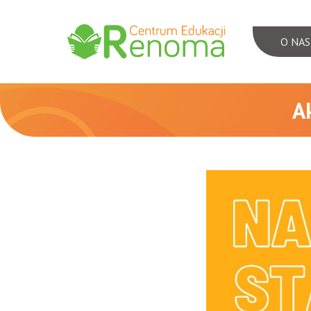
O NAS
Menu
nawigac
A