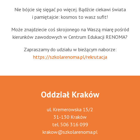
Nie bójcie się sięgać po więcej. Bądźcie ciekawi świata
i pamiętajcie: kosmos to wasz sufit!
Może znajdziecie coś skrojonego na Waszą miarę pośród
kierunków zawodowych w Centrum Edukacji RENOMA?
Zapraszamy do udziału w bieżącym naborze:
https://szkolarenoma.pl/rekrutacja
Oddział Kraków
ul. Kremerowska 15/2
31-130 Kraków
tel.
506 316 099
krakow@szkolarenoma.pl