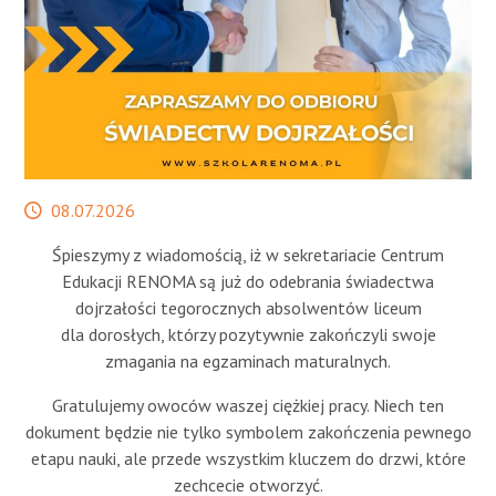
STREFA SŁUCHACZA
Data
08.07.2026
publikacji
Śpieszymy z wiadomością, iż w sekretariacie Centrum
Edukacji RENOMA są już do odebrania świadectwa
dojrzałości tegorocznych absolwentów liceum
dla dorosłych, którzy pozytywnie zakończyli swoje
zmagania na egzaminach maturalnych.
Gratulujemy owoców waszej ciężkiej pracy. Niech ten
dokument będzie nie tylko symbolem zakończenia pewnego
etapu nauki, ale przede wszystkim kluczem do drzwi, które
zechcecie otworzyć.