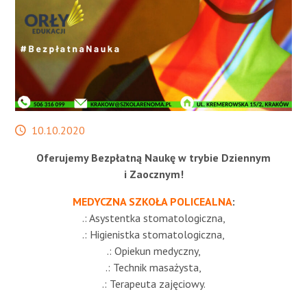
STREFA SŁUCHACZA
Data
10.10.2020
publikacji
Oferujemy Bezpłatną Naukę w trybie Dziennym
i Zaocznym!
MEDYCZNA SZKOŁA POLICEALNA
:
.: Asystentka stomatologiczna,
.: Higienistka stomatologiczna,
.: Opiekun medyczny,
.: Technik masażysta,
.: Terapeuta zajęciowy.