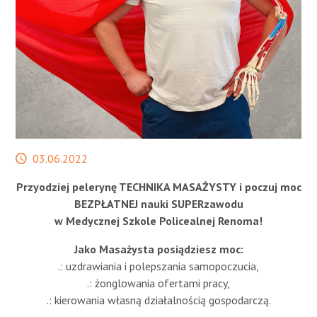
STREFA SŁUCHACZA
Data
03.06.2022
publikacji
Przyodziej pelerynę TECHNIKA MASAŻYSTY i poczuj moc
BEZPŁATNEJ nauki SUPERzawodu
w Medycznej Szkole Policealnej Renoma!
Jako Masażysta posiądziesz moc:
.: uzdrawiania i polepszania samopoczucia,
.: żonglowania ofertami pracy,
.: kierowania własną działalnością gospodarczą.