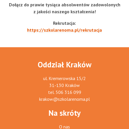
Dołącz do prawie tysiąca absolwentów zadowolonych
z jakości naszego kształcenia!
Rekrutacja:
https://szkolarenoma.pl/rekrutacja
Oddział Kraków
ul. Kremerowska 15/2
31-130 Kraków
tel.
506 316 099
krakow@szkolarenoma.pl
Na skróty
O nas