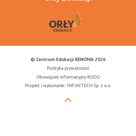
© Centrum Edukacji RENOMA 2026
Polityka prywatności
Obowiązek informacyjny RODO
Projekt i wykonanie: INFINITECH Sp. z o.o.
Przewiń
do
góry
strony