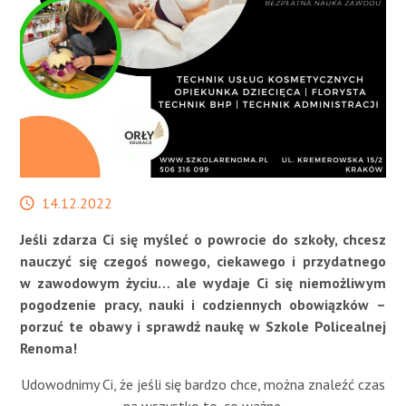
STREFA SŁUCHACZA
Data
14.12.2022
publikacji
Jeśli zdarza Ci się myśleć o powrocie do szkoły, chcesz
nauczyć się czegoś nowego, ciekawego i przydatnego
w zawodowym życiu… ale wydaje Ci się niemożliwym
pogodzenie pracy, nauki i codziennych obowiązków –
porzuć te obawy i sprawdź naukę w Szkole Policealnej
Renoma!
Udowodnimy Ci, że jeśli się bardzo chce, można znaleźć czas