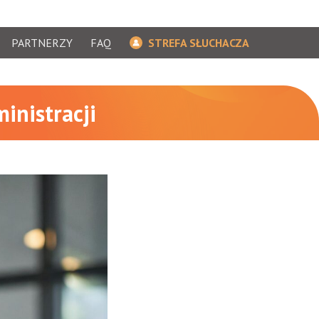
PARTNERZY
FAQ
STREFA SŁUCHACZA
inistracji