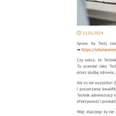
Data
11.01.2024
publikacji
Spraw, by Twój tale
➡
https://szkolarenom
Czy wiesz, że Techni
To prawda! Jako Tech
przez służbę zdrowia, 
Ale to nie wszystko! Z
i poszerzania kwalifi
Technik administracji
efektywność i produkt
Więc dlaczego by nie 