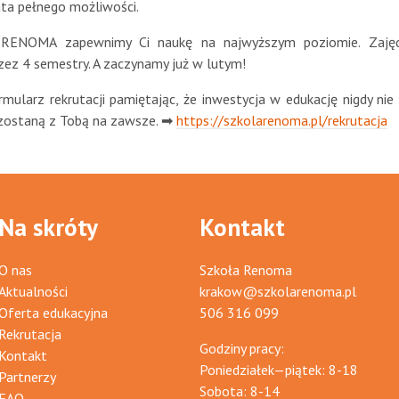
ata pełnego możliwości.
 RENOMA zapewnimy Ci naukę na najwyższym poziomie. Zajęc
zez 4 semestry. A zaczynamy już w lutym!
ormularz rekrutacji pamiętając, że inwestycja w edukację nigdy nie
 zostaną z Tobą na zawsze. ➡
https://szkolarenoma.pl/rekrutacja
Na skróty
Kontakt
O nas
Szkoła Renoma
Aktualności
krakow@szkolarenoma.pl
Oferta edukacyjna
506 316 099
Rekrutacja
Godziny pracy:
Kontakt
Poniedziałek—piątek: 8-18
Partnerzy
Sobota: 8-14
FAQ