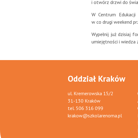
i otwórz drzwi do świ
W Centrum Edukacji
w co drugi weekend pr
Wypełnij już dzisiaj f
umiejętności i wiedza
Oddział Kraków
ul. Kremerowska 15/2
31-130 Kraków
tel.
506 316 099
krakow@szkolarenoma.pl