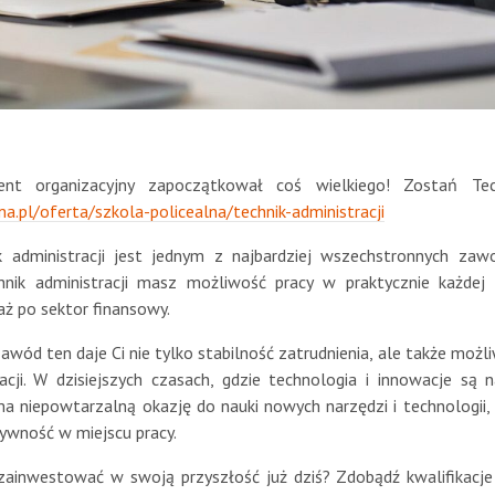
nt organizacyjny zapoczątkował coś wielkiego! Zostań Techn
a.pl/oferta/szkola-policealna/technik-administracji
k administracji jest jednym z najbardziej wszechstronnych za
nik administracji masz możliwość pracy w praktycznie każdej 
aż po sektor finansowy.
awód ten daje Ci nie tylko stabilność zatrudnienia, ale także moż
kacji. W dzisiejszych czasach, gdzie technologia i innowacje są
 ma niepowtarzalną okazję do nauki nowych narzędzi i technologii
ywność w miejscu pracy.
zainwestować w swoją przyszłość już dziś? Zdobądź kwalifikacje 