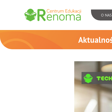
O NAS
Menu
nawigac
Aktualnoś