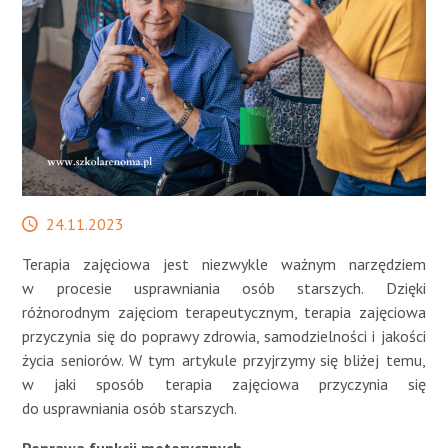
STREFA SŁUCHACZA
Data
24.11.2023
publikacji
Terapia zajęciowa jest niezwykle ważnym narzędziem
w procesie usprawniania osób starszych. Dzięki
różnorodnym zajęciom terapeutycznym, terapia zajęciowa
przyczynia się do poprawy zdrowia, samodzielności i jakości
życia seniorów. W tym artykule przyjrzymy się bliżej temu,
w jaki sposób terapia zajęciowa przyczynia się
do usprawniania osób starszych.